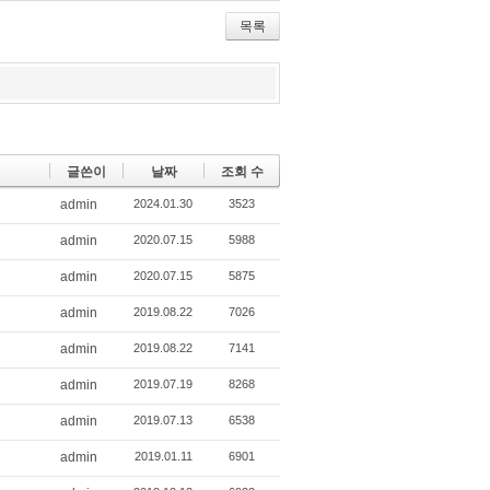
itte
ce
lici
r
bo
ou
목록
ok
s
글쓴이
날짜
조회 수
admin
2024.01.30
3523
admin
2020.07.15
5988
admin
2020.07.15
5875
admin
2019.08.22
7026
admin
2019.08.22
7141
admin
2019.07.19
8268
admin
2019.07.13
6538
admin
2019.01.11
6901