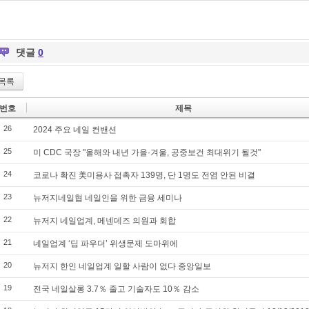
댓글
0
목록
번호
제목
26
2024 주요 네일 컨밴션
25
미 CDC 국장 "올해와 내년 가을·겨울, 공중보건 최대위기 될것"
24
코로나 확진 美미용사 접촉자 139명, 단 1명도 전염 안된 비결
23
뉴저지네일협 네일인을 위한 금융 세미나
22
뉴저지 네일업계, 메넨데즈 의원과 회합
21
네일업계 ‘딥 파우더’ 위생문제 도마위에
20
뉴저지 한인 네일업계 일할 사람이 없다 중앙일보
19
전국 네일살롱 3.7％ 줄고 기술자도 10％ 감소