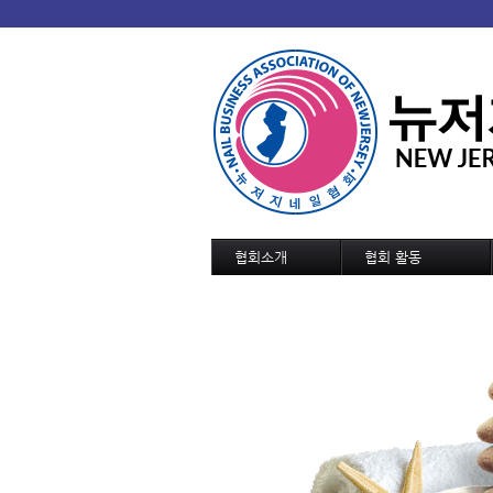
협회소개
협회 활동
협회 개요/연혁
협회소식
회장인사
협회일정
조직도
교육 및 세미나 일정
정관
역대회장단
협회가입 신청서
협회연락처