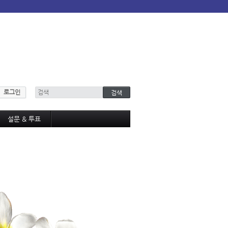
로그인
설문 & 투표
설문조사
투표