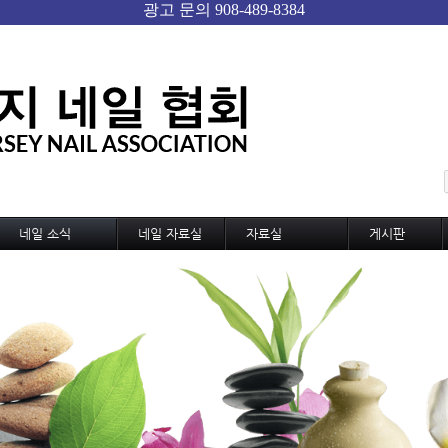
메뉴 건너뛰기
네일 소식
네일 자료실
자료실
게시판
네일 소식
기술교육
미용,노동 자료실
자유게시판
신기술과 신상품
디자인
샵 자료실
Gallery
네일 트랜드
디자인 동영상
구인구직
국내외 소식
MSDS
샵 매매