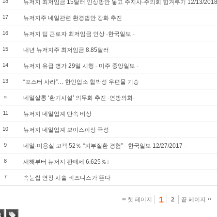
18
뉴저지 최저임금 15달러 인상방안 놓고 주지사-주의회 힘겨루기 12/13/201
17
뉴저지주 네일관련 환경법안 강화 추진
16
뉴저지 팁 근로자 최저임금 인상 -한국일보 -
15
내년 뉴저지주 최저임금 8.85달러
14
뉴저지 유급 병가 29일 시행 - 미주 중앙일보 -
13
“포스터 사라”… 한인업소 협박성 우편물 기승
»
네일살롱 ‘환기시설’ 의무화 추진 -연방의회-
11
뉴저지 네일업계 단속 비상
10
뉴저지 네일업계 보이스피싱 극성
9
네일·미용실 고객 52％ “피부질환 경험” - 한국일보 12/27/2017 -
8
새해부터 뉴저지 판매세 6.625％↓
7
속눈썹 연장 시술 비즈니스가 뜬다
1
첫 페이지
2
끝 페이지