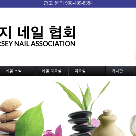
메뉴 건너뛰기
네일 소식
네일 자료실
자료실
게시판
네일 소식
기술교육
미용,노동 자료실
자유게시판
신기술과 신상품
디자인
샵 자료실
Gallery
네일 트랜드
디자인 동영상
구인구직
국내외 소식
MSDS
샵 매매