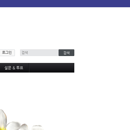
로그인
설문 & 투표
설문조사
투표