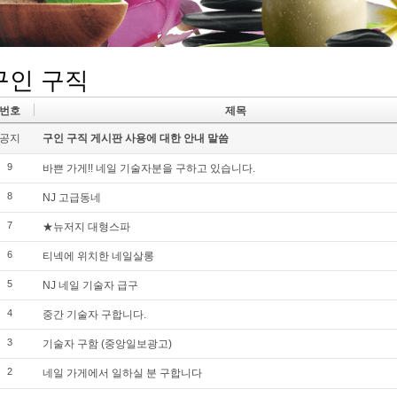
구인 구직
번호
제목
공지
구인 구직 게시판 사용에 대한 안내 말씀
9
바쁜 가게!! 네일 기술자분을 구하고 있습니다.
8
NJ 고급동네
7
★뉴저지 대형스파
6
티넥에 위치한 네일살롱
5
NJ 네일 기술자 급구
4
중간 기술자 구합니다.
3
기술자 구함 (중앙일보광고)
2
네일 가게에서 일하실 분 구합니다