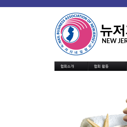
협회소개
협회 활동
협회 개요/연혁
협회소식
회장인사
협회일정
조직도
교육 및 세미나 일정
정관
역대회장단
협회가입 신청서
협회연락처