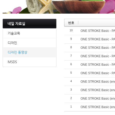
번호
네일 자료실
10
ONE STROKE Basic - P
기술교육
9
ONE STROKE Basic - PA
디자인
8
ONE STROKE Basic - PA
디자인 동영상
7
ONE STROKE Basic - PA
MSDS
6
ONE STROKE Basic - PA
5
ONE STROKE Basic - PA
4
ONE STROKE Basic (engl
3
ONE STROKE Basic (engl
2
ONE STROKE Basic (engl
1
ONE STROKE Basic (engl