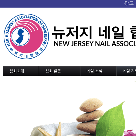
협회소개
협회 활동
네일 소식
네일 자
협회 개요/연혁
협회소식
네일 소식
기술교육
회장인사
협회일정
신기술과 신상품
디자인
조직도
교육 및 세미나 일정
네일 트랜드
디자인 
정관
국내외 소식
MSDS
역대회장단
협회가입 신청서
협회연락처