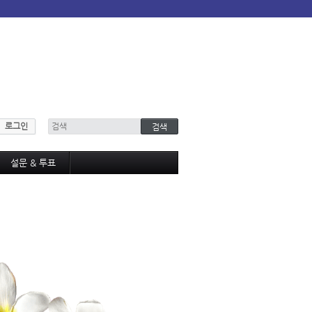
로그인
설문 & 투표
설문조사
투표