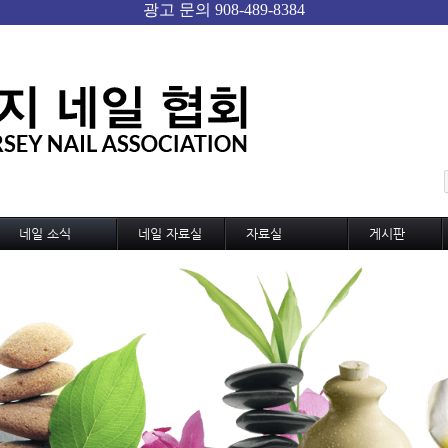
메뉴 건너뛰기
네일 소식
네일 자료실
자료실
게시판
네일 소식
기술교육
미용,노동 자료실
자유게시판
신기술과 신상품
디자인
샵 자료실
Gallery
네일 트랜드
디자인 동영상
구인구직
국내외 소식
MSDS
샵 매매