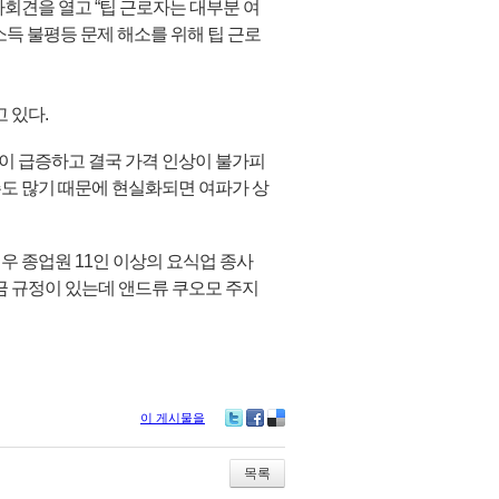
자회견을 열고 “팁 근로자는 대부분 여
소득 불평등 문제 해소를 위해 팁 근로
고 있다.
이 급증하고 결국 가격 인상이 불가피
주도 많기 때문에 현실화되면 여파가 상
우 종업원 11인 이상의 요식업 종사
금 규정이 있는데 앤드류 쿠오모 주지
이 게시물을
Tw
Fa
De
itte
ce
lici
r
bo
ou
목록
ok
s