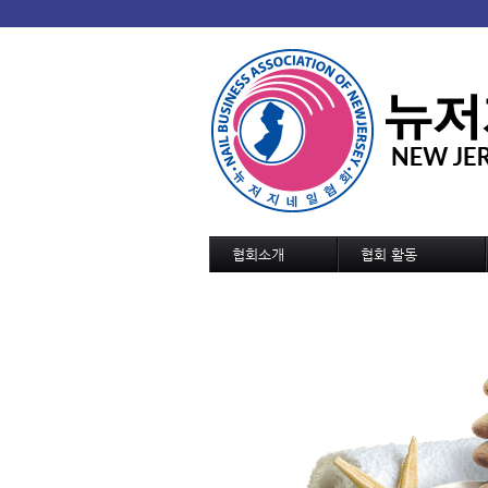
협회소개
협회 활동
협회 개요/연혁
협회소식
회장인사
협회일정
조직도
교육 및 세미나 일정
정관
역대회장단
협회가입 신청서
협회연락처