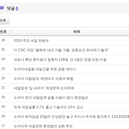
댓글
0
목록
번호
제목
26
2024 주요 네일 컨밴션
25
미 CDC 국장 "올해와 내년 가을·겨울, 공중보건 최대위기 될것"
24
코로나 확진 美미용사 접촉자 139명, 단 1명도 전염 안된 비결
23
뉴저지네일협 네일인을 위한 금융 세미나
22
뉴저지 네일업계, 메넨데즈 의원과 회합
21
네일업계 ‘딥 파우더’ 위생문제 도마위에
20
뉴저지 한인 네일업계 일할 사람이 없다 중앙일보
19
전국 네일살롱 3.7％ 줄고 기술자도 10％ 감소
18
뉴저지 최저임금 15달러 인상방안 놓고 주지사-주의회 힘겨루기 12/13/201
17
뉴저지주 네일관련 환경법안 강화 추진