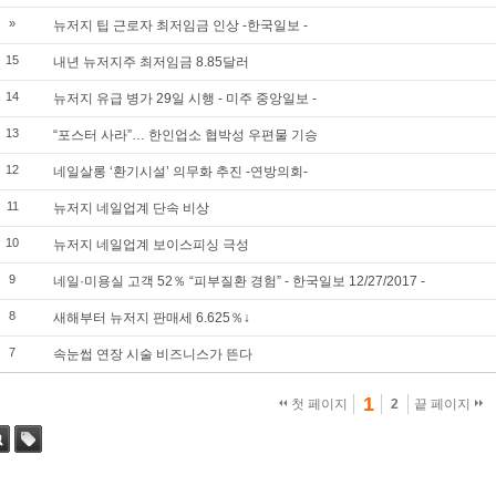
»
뉴저지 팁 근로자 최저임금 인상 -한국일보 -
15
내년 뉴저지주 최저임금 8.85달러
14
뉴저지 유급 병가 29일 시행 - 미주 중앙일보 -
13
“포스터 사라”… 한인업소 협박성 우편물 기승
12
네일살롱 ‘환기시설’ 의무화 추진 -연방의회-
11
뉴저지 네일업계 단속 비상
10
뉴저지 네일업계 보이스피싱 극성
9
네일·미용실 고객 52％ “피부질환 경험” - 한국일보 12/27/2017 -
8
새해부터 뉴저지 판매세 6.625％↓
7
속눈썹 연장 시술 비즈니스가 뜬다
1
첫 페이지
2
끝 페이지
색
태그