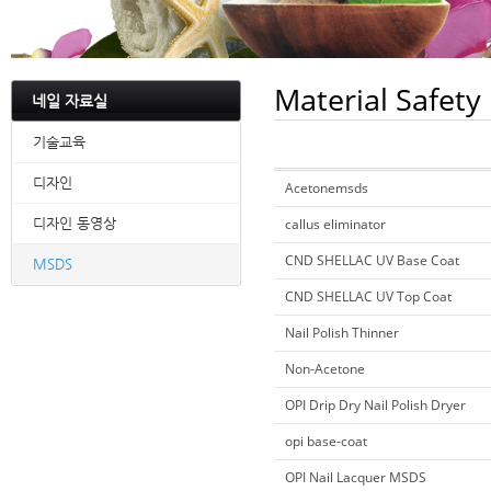
Material Safety
네일 자료실
기술교육
디자인
Acetonemsds
디자인 동영상
callus eliminator
CND SHELLAC UV Base Coat
MSDS
CND SHELLAC UV Top Coat
Nail Polish Thinner
Non-Acetone
OPI Drip Dry Nail Polish Dryer
opi base-coat
OPI Nail Lacquer MSDS