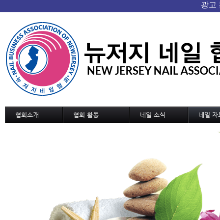
협회소개
협회 활동
네일 소식
네일 자
협회 개요/연혁
협회소식
네일 소식
기술교육
회장인사
협회일정
신기술과 신상품
디자인
조직도
교육 및 세미나 일정
네일 트랜드
디자인 
정관
국내외 소식
MSDS
역대회장단
협회가입 신청서
협회연락처