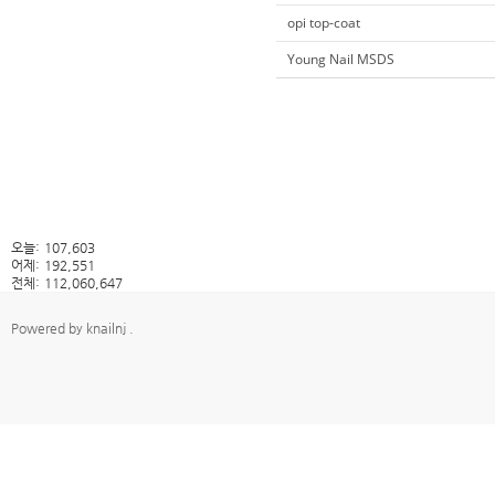
opi top-coat
Young Nail MSDS
오늘:
107,603
어제:
192,551
전체:
112,060,647
Powered by
knailnj
.