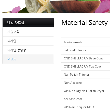
Material Safety
네일 자료실
기술교육
디자인
Acetonemsds
디자인 동영상
callus eliminator
CND SHELLAC UV Base Coat
MSDS
CND SHELLAC UV Top Coat
Nail Polish Thinner
Non-Acetone
OPI Drip Dry Nail Polish Dryer
opi base-coat
OPI Nail Lacquer MSDS