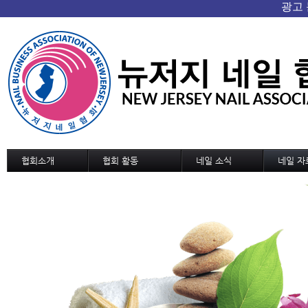
협회소개
협회 활동
네일 소식
네일 자
협회 개요/연혁
협회소식
네일 소식
기술교육
회장인사
협회일정
신기술과 신상품
디자인
조직도
교육 및 세미나 일정
네일 트랜드
디자인 
정관
국내외 소식
MSDS
역대회장단
협회가입 신청서
협회연락처