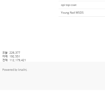
opi top-coat
Young Nail MSDS
오늘:
226,377
어제:
192,551
전체:
112,179,421
Powered by
knailnj
.