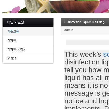
네일 자료실
Disinfection Liquids Nail Mag.
admin
기술교육
디자인
디자인 동영상
This week’s
s
MSDS
disinfection l
tell you how 
liquid has all 
means it is no 
message is ge
notice and hop
implements. Pl