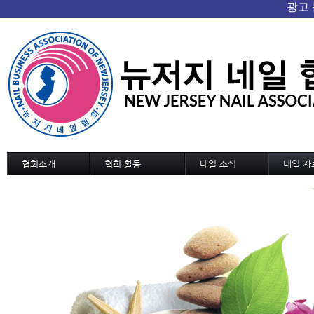
협회소개
협회 활동
네일 소식
네일 자
협회 개요/연혁
협회소식
네일 소식
기술교육
회장인사
협회일정
신기술과 신상품
디자인
조직도
교육 및 세미나 일정
네일 트랜드
디자인 
정관
국내외 소식
MSDS
역대회장단
협회가입 신청서
협회연락처