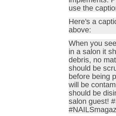
use the captio
Here’s a capti
above:
When you see a
in a salon it 
debris, no matt
should be scr
before being p
will be contam
should be dis
salon guest!
#NAILSmagaz