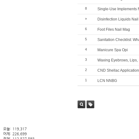
8
Single-Use Implements 
»
Disinfection Liquids Nai
6
Foot Files Nail Mag
5
Sanitation Checklist: 
4
Manicure Spa Opi
3
Waxing Eyebrows, Lips, 
2
CND Shellac Application
1
LCN NNBG
검색
태그
오늘:
119,317
어제:
226,699
전체:
112,527,593