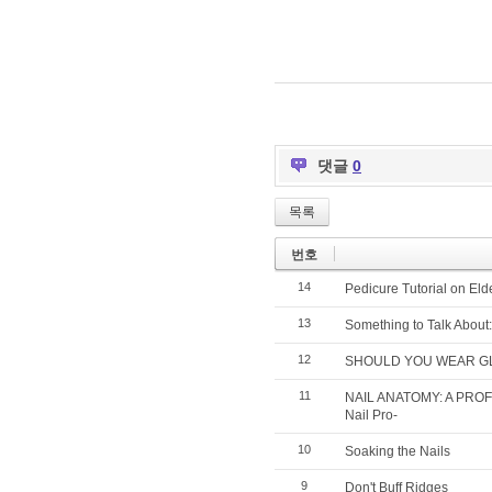
댓글
0
목록
번호
14
Pedicure Tutorial on El
13
Something to Talk About:
12
SHOULD YOU WEAR GLOV
11
NAIL ANATOMY: A PRO
Nail Pro-
10
Soaking the Nails
9
Don't Buff Ridges