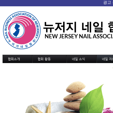
협회소개
협회 활동
네일 소식
네일 자
협회 개요/연혁
협회소식
네일 소식
기술교육
회장인사
협회일정
신기술과 신상품
디자인
조직도
교육 및 세미나 일정
네일 트랜드
디자인 
정관
국내외 소식
MSDS
역대회장단
협회가입 신청서
협회연락처