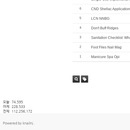
6
CND Shellac Application
5
LCN NNBG
4
Don't Buff Ridges
3
Sanitation Checklist: 
2
Foot Files Nail Mag
1
Manicure Spa Opi
검색
태그
오늘:
74,595
어제:
228,533
전체:
112,256,172
Powered by
knailnj
.