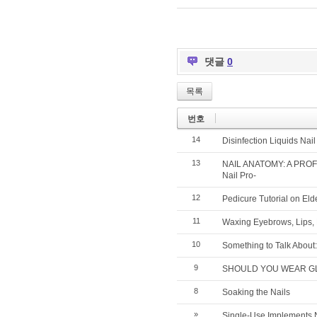
댓글
0
목록
번호
14
Disinfection Liquids Nai
13
NAIL ANATOMY: A PRO
Nail Pro-
12
Pedicure Tutorial on El
11
Waxing Eyebrows, Lips, 
10
Something to Talk About:
9
SHOULD YOU WEAR GLOV
8
Soaking the Nails
»
Single-Use Implements 