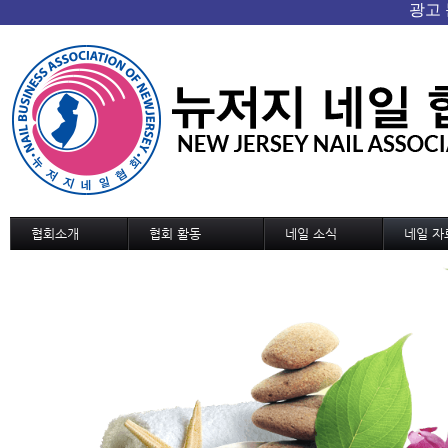
협회소개
협회 활동
네일 소식
네일 자
협회 개요/연혁
협회소식
네일 소식
기술교육
회장인사
협회일정
신기술과 신상품
디자인
조직도
교육 및 세미나 일정
네일 트랜드
디자인 
정관
국내외 소식
MSDS
역대회장단
협회가입 신청서
협회연락처