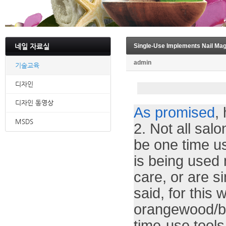
네일 자료실
Single-Use Implements Nail Ma
admin
기술교육
디자인
디자인 동영상
As promised
,
MSDS
2. Not all sal
be one time us
is being used 
care, or are s
said, for this
orangewood/bi
time-use tools