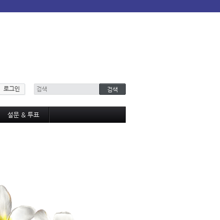
로그인
설문 & 투표
설문조사
투표