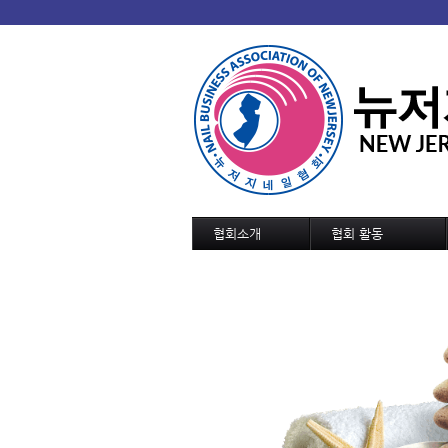
협회소개
협회 활동
협회 개요/연혁
협회소식
회장인사
협회일정
조직도
교육 및 세미나 일정
정관
역대회장단
협회가입 신청서
협회연락처