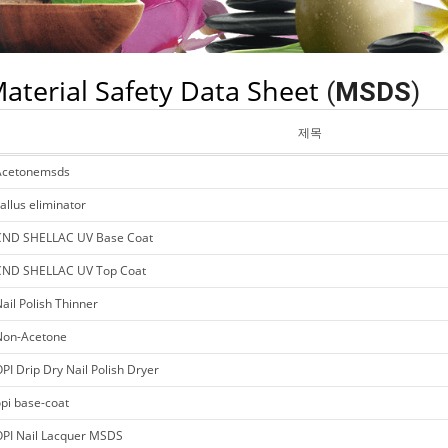
aterial Safety Data Sheet
(
MSDS
)
제목
Acetonemsds
allus eliminator
CND SHELLAC UV Base Coat
CND SHELLAC UV Top Coat
ail Polish Thinner
Non-Acetone
PI Drip Dry Nail Polish Dryer
pi base-coat
OPI Nail Lacquer MSDS