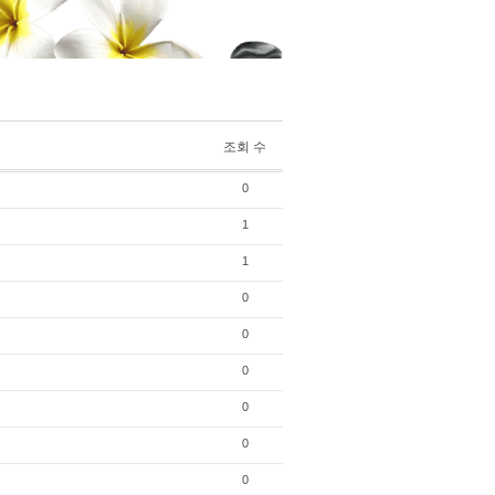
조회 수
0
1
1
0
0
0
0
0
0