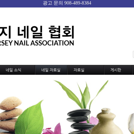
메뉴 건너뛰기
네일 소식
네일 자료실
자료실
게시판
네일 소식
기술교육
미용,노동 자료실
자유게시판
신기술과 신상품
디자인
샵 자료실
Gallery
네일 트랜드
디자인 동영상
구인구직
국내외 소식
MSDS
샵 매매