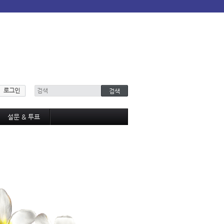
로그인
설문 & 투표
설문조사
투표