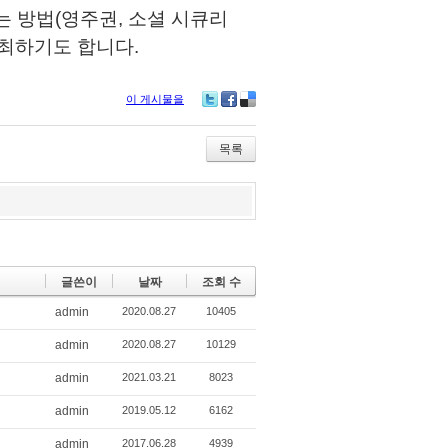
는 방법(영주권, 소셜 시큐리
개최하기도 합니다.
이 게시물을
Tw
Fa
De
itte
ce
lici
r
bo
ou
목록
ok
s
글쓴이
날짜
조회 수
admin
2020.08.27
10405
admin
2020.08.27
10129
admin
2021.03.21
8023
admin
2019.05.12
6162
admin
2017.06.28
4939