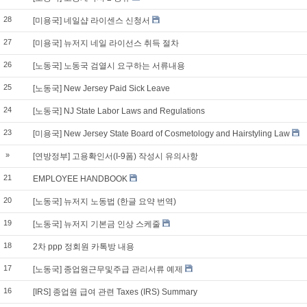
28
[미용국] 네일샵 라이센스 신청서
27
[미용국] 뉴저지 네일 라이선스 취득 절차
26
[노동국] 노동국 검열시 요구하는 서류내용
25
[노동국] New Jersey Paid Sick Leave
24
[노동국] NJ State Labor Laws and Regulations
23
[미용국] New Jersey State Board of Cosmetology and Hairstyling Law
»
[연방정부] 고용확인서(I-9폼) 작성시 유의사항
21
EMPLOYEE HANDBOOK
20
[노동국] 뉴저지 노동법 (한글 요약 번역)
19
[노동국] 뉴저지 기본금 인상 스케줄
18
2차 ppp 정회원 카톡방 내용
17
[노동국] 종업원근무및주급 관리서류 예제
16
[IRS] 종업원 급여 관련 Taxes (IRS) Summary