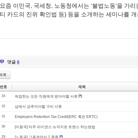
요즘 이민국, 국세청, 노동청에서는 ‘불법노동’을 가리
티 카드의 진위 확인법 등) 등을 소개하는 세미나를 
댓글
0
목록
번호
제목
33
픽업한는 모든 직원에게 받아야할 서류
32
샵에서 갖추어야할 구비 서류
31
Employers Retention Tax Credit(ERC 혹은 ERTC)
30
[미용국] 타주 라이센스 뉴저지로 트랜스 하는방법
29
[노동국] 고용계약서 2 종류