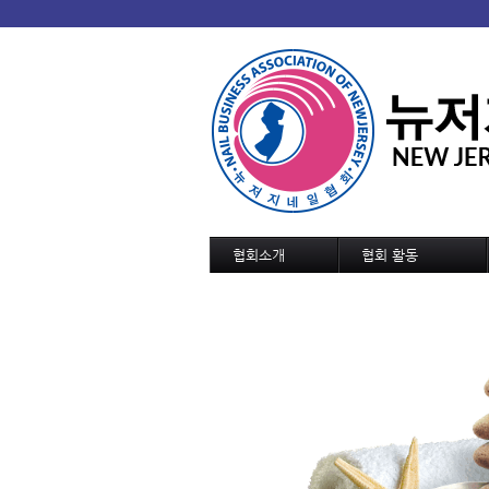
협회소개
협회 활동
협회 개요/연혁
협회소식
회장인사
협회일정
조직도
교육 및 세미나 일정
정관
역대회장단
협회가입 신청서
협회연락처