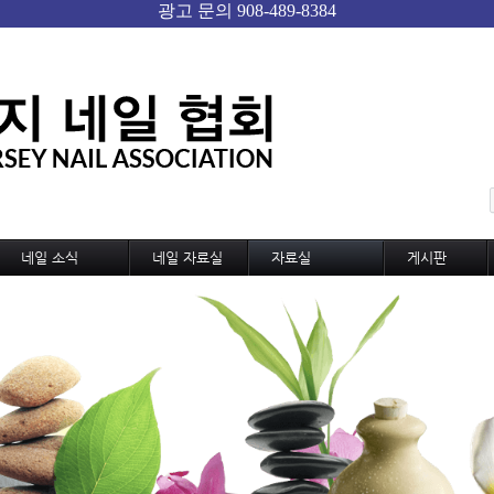
메뉴 건너뛰기
네일 소식
네일 자료실
자료실
게시판
네일 소식
기술교육
미용,노동 자료실
자유게시판
신기술과 신상품
디자인
샵 자료실
Gallery
네일 트랜드
디자인 동영상
구인구직
국내외 소식
MSDS
샵 매매