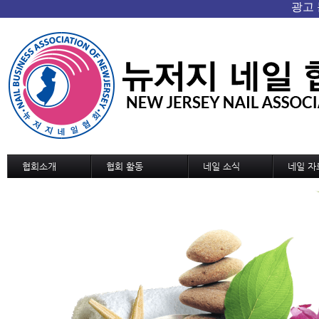
협회소개
협회 활동
네일 소식
네일 자
협회 개요/연혁
협회소식
네일 소식
기술교육
회장인사
협회일정
신기술과 신상품
디자인
조직도
교육 및 세미나 일정
네일 트랜드
디자인 
정관
국내외 소식
MSDS
역대회장단
협회가입 신청서
협회연락처