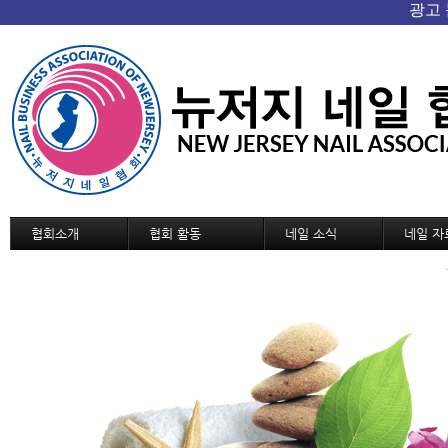
협회소개
협회 활동
네일 소식
네일 자
협회 개요/연혁
협회소식
네일 소식
기술교육
회장인사
협회일정
신기술과 신상품
디자인
조직도
교육 및 세미나 일정
네일 트랜드
디자인 
정관
국내외 소식
MSDS
역대회장단
협회가입 신청서
협회연락처