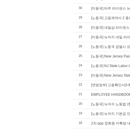
30
[미용국] 타주 라이센스
29
[노동국] 고용계약서 2 종
28
[미용국] 네일샵 라이센스
27
[미용국] 뉴저지 네일 라
26
[노동국] 노동국 검열시
25
[노동국] New Jersey Paid
24
[노동국] NJ State Labor 
23
[미용국] New Jersey State
22
[연방정부] 고용확인서(I-
21
EMPLOYEE HANDBOO
20
[노동국] 뉴저지 노동법 (
19
[노동국] 뉴저지 기본금 
18
2차 ppp 정회원 카톡방 