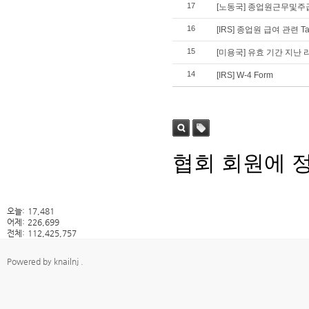
17
[노동국] 종업원근무및주
16
[IRS] 종업원 급여 관련 Tax
15
[미용국] 유효 기간 지난
14
[IRS] W-4 Form
검색
태그
협회 회원에 
오늘:
17,481
어제:
226,699
전체:
112,425,757
Powered by
knailnj
.