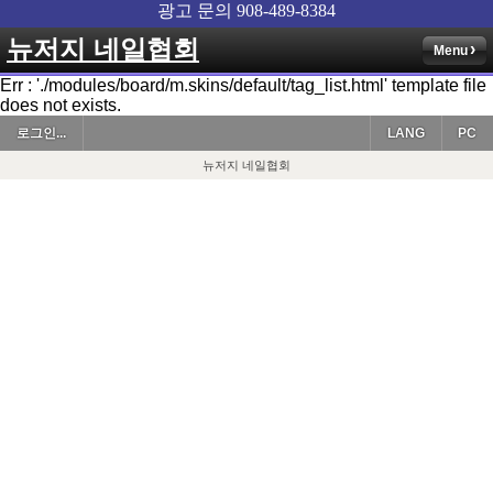
뉴저지 네일협회
Menu
Err : './modules/board/m.skins/default/tag_list.html' template file
does not exists.
로그인...
LANG
PC
뉴저지 네일협회